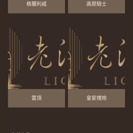
格蘭利威
高原騎士
雲頂
皇家禮炮