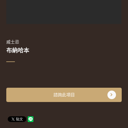
威士忌
布納哈本
諮詢此項目