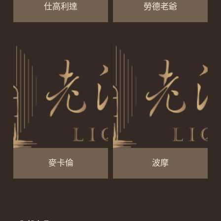
仕高利達
勞德老爺
麥卡倫
波摩