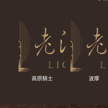
高原騎士
波摩