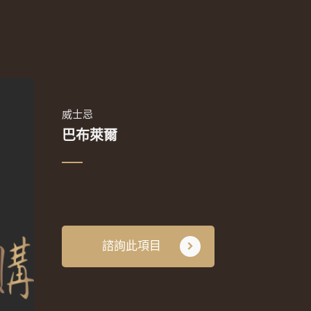
威士忌
巴布萊爾
諮詢此項目