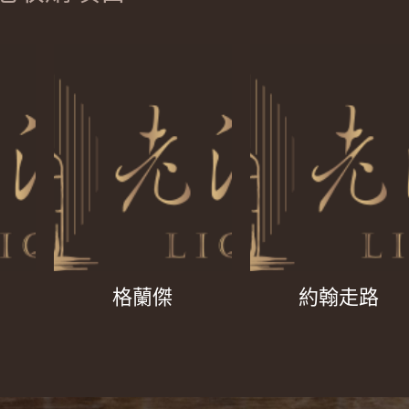
格蘭傑
約翰走路