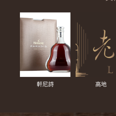
軒尼詩
高地