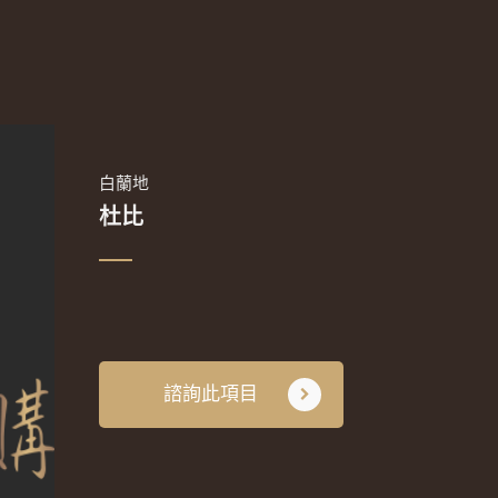
白蘭地
杜比
諮詢此項目