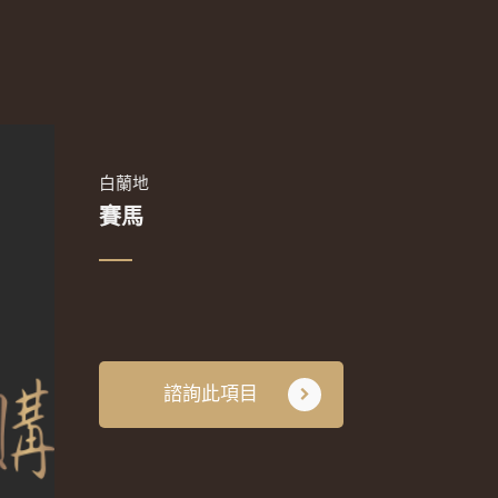
白蘭地
賽馬
諮詢此項目