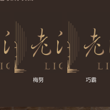
梅努
巧霸