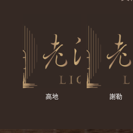
高地
謝勒