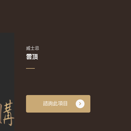
威士忌
雲頂
諮詢此項目