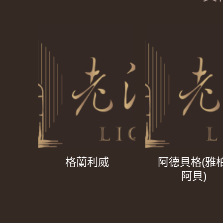
格蘭利威
阿德貝格(雅柏
阿貝)