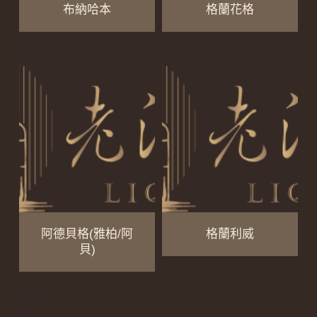
布納哈本
格蘭花格
阿德貝格(雅柏/阿
格蘭利威
貝)